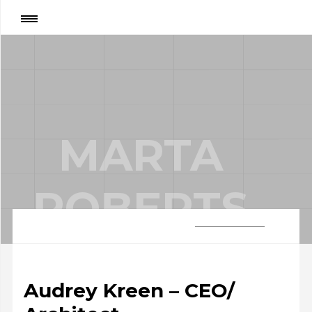
Сторінка
:
Marta Roberts
MARTA
ROBERTS
Audrey Kreen – CEO/