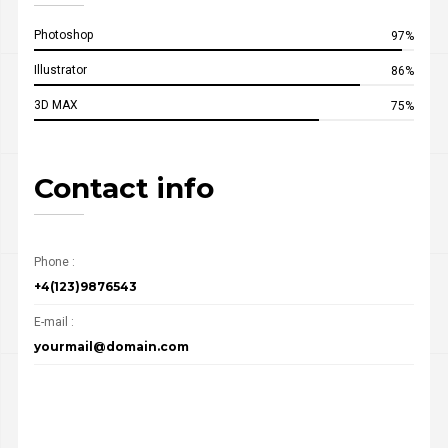
Photoshop
97%
Illustrator
86%
3D MAX
75%
Contact info
Phone :
+4(123)9876543
E-mail :
yourmail@domain.com