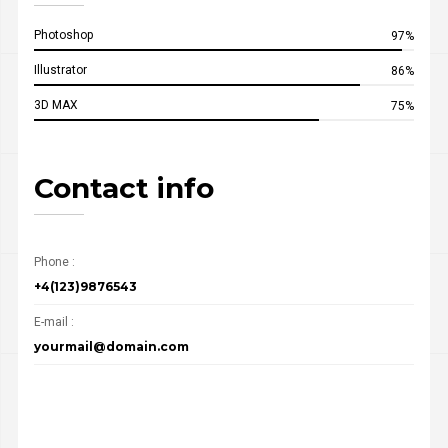
Photoshop
97%
Illustrator
86%
3D MAX
75%
Contact info
Phone :
+4(123)9876543
E-mail :
yourmail@domain.com