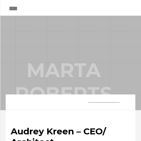
Page
:
Marta Roberts
MARTA
ROBERTS
Audrey Kreen – CEO/