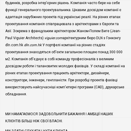
будинків, розробка інтер'єрних рішень. Компанія часто бере на себе
функції генерального проектувальника. Цікавим досвідом компанії є
адаптація зарубіжних проектів під українські реалії. На різних етапах
проектування компанія співпрацювала з архітекторами з Європи та
Азії. Зокрема з французьким архітектором Жаном-Полем Виге (Jean-
Paul Viguier Architects)
viguier.com
архітектурним бюро DLN з Гонконгу
dln.com.hk
dln.com.hk
У портфелі компанії на різних стадіях
проектування знаходяться об'єкти загальною площею понад 300 000
м2. Компанія об'єднує в собі команду професіоналів з великим
досвідом роботи і талановитих молодих фахівців. У складі компанії на
різних етапах проектування працюють архітектори, дизайнери,
конструктори, інженери, генпланісти. При розробці проектів фахівці
використовують найсучасніші комп'ютерні програми (CAD), друкарське
обладнання.
МИ НАМАГАЄМОСЯ ЗАДОВОЛЬНИТИ БАЖАННЯ І АМБІЦІЇ НАШИХ
КЛІЄНТІВ БІЛЬШ НІЖ СВОЇ ВЛАСНІ.