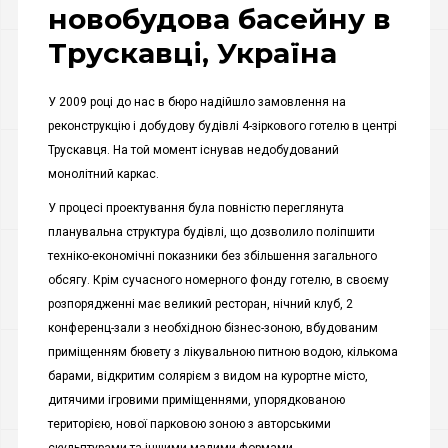
новобудова басейну в
Трускавці, Україна
У 2009 році до нас в бюро надійшло замовлення на
реконструкцію і добудову будівлі 4-зіркового готелю в центрі
Трускавця. На той момент існував недобудований
монолітний каркас.
У процесі проектування була повністю переглянута
планувальна структура будівлі, що дозволило поліпшити
техніко-економічні показники без збільшення загального
обсягу. Крім сучасного номерного фонду готелю, в своєму
розпорядженні має великий ресторан, нічний клуб, 2
конференц-зали з необхідною бізнес-зоною, вбудованим
приміщенням бювету з лікувальною питною водою, кількома
барами, відкритим солярієм з видом на курортне місто,
дитячими ігровими приміщеннями, упорядкованою
територією, нової парковою зоною з авторськими