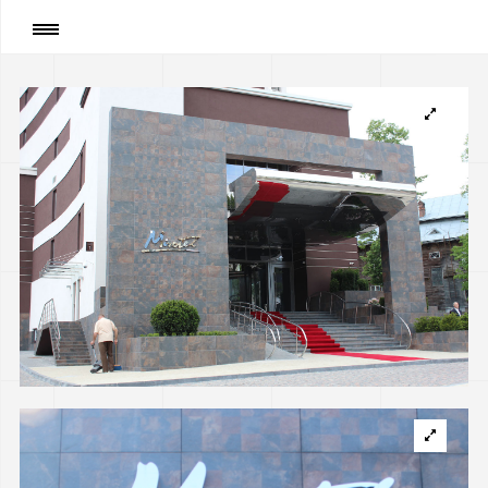
Сторінка
:
Реконструкція під готель «MIROTEL» і
новобудова басейну в Трускавці, Україна