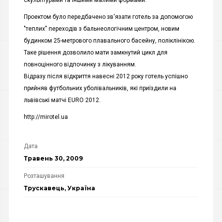
скульптурами та іншими малими формами.
Проектом було передбачено зв'язати готель за допомогою
"теплих" переходів з бальнеологічним центром, новим
будинком 25-метрового плавального басейну, поліклінікою.
Таке рішення дозволило мати замкнутий цикл для
повноцінного відпочинку з лікуванням.
Відразу після відкриття навесні 2012 року готель успішно
прийняв футбольних уболівальників, які приїздили на
львівські матчі EURO 2012.
http://mirotel.ua
Дата
Травень 30, 2009
Розташування
Трускавець, Україна