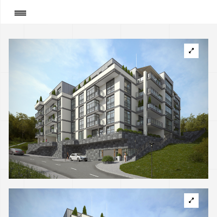
Сторінка
:
Inco Home residential building on
Lukiyanivska str., Kyiv